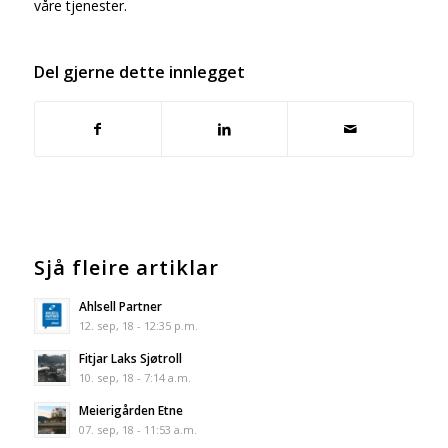
våre tjenester.
Del gjerne dette innlegget
Sjå fleire artiklar
Ahlsell Partner
12. sep, 18 - 12:35 p.m.
Fitjar Laks Sjøtroll
10. sep, 18 - 7:14 a.m.
Meierigården Etne
07. sep, 18 - 11:53 a.m.