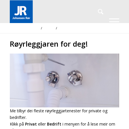
Du er her:
Forside
/
Aktuelt
/
Røyrleggjaren for deg!
Røyrleggjaren for deg!
Me tilbyr dei fleste røyrleggjartenester for private og
bedrifter.
Klikk på
Privat
eller
Bedrift
i menyen for å lese meir om